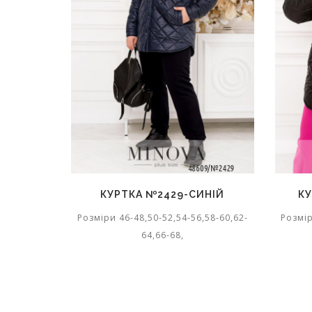
КУРТКА №2429-СИНІЙ
К
Розміри 46-48,50-52,54-56,58-60,62-
Розмір
64,66-68,