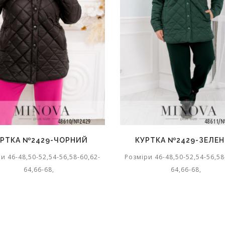
УРТКА №2429-ЧОРНИЙ
КУРТКА №2429-ЗЕЛЕ
и 46-48,50-52,54-56,58-60,62-
Розміри 46-48,50-52,54-56,58
64,66-68,
64,66-68,