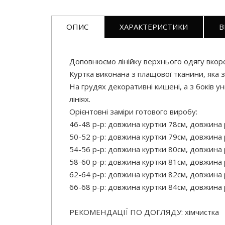
ОПИС
ХАРАКТЕРИСТИКИ
В
Доповнюємо лінійку верхнього одягу вкор
Куртка виконана з плащової тканини, яка 
На грудях декоративні кишені, а з боків у
лініях.
Орієнтовні заміри готового виробу:
46-48 р-р: довжина куртки 78см, довжина р
50-52 р-р: довжина куртки 79см, довжина р
54-56 р-р: довжина куртки 80см, довжина р
58-60 р-р: довжина куртки 81см, довжина р
62-64 р-р: довжина куртки 82см, довжина р
66-68 р-р: довжина куртки 84см, довжина р
РЕКОМЕНДАЦІЇ ПО ДОГЛЯДУ: хімчистка