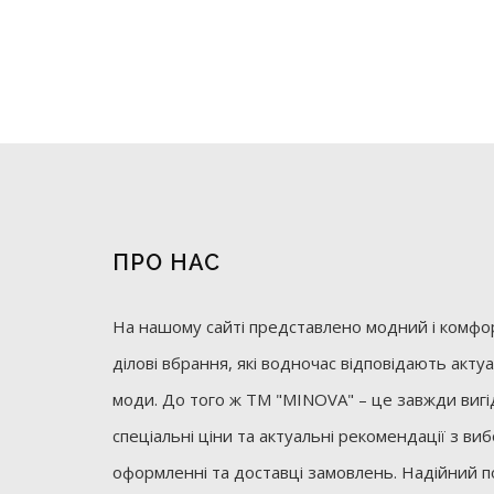
ПРО НАС
На нашому сайті представлено модний і комфор
ділові вбрання, які водночас відповідають акт
моди. До того ж ТМ "MINOVA" – це завжди вигід
спеціальні ціни та актуальні рекомендації з ви
оформленні та доставці замовлень. Надійний п