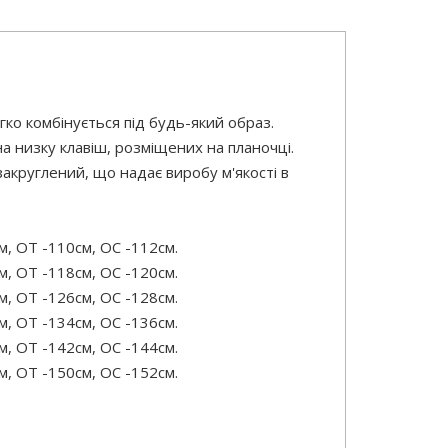
ко комбінується під будь-який образ.
а низку клавіш, розміщених на планочці.
закруглений, що надає виробу м'якості в
м, ОТ -110см, OC -112см.
м, ОТ -118см, OC -120см.
м, ОТ -126см, OC -128см.
м, ОТ -134см, OC -136см.
м, ОТ -142см, OC -144см.
м, ОТ -150см, OC -152см.