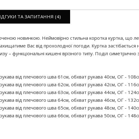
ІДГУКИ ТА ЗАПИТАННЯ (4)
оченою новинкою. Неймовірно стильна коротка куртка, що лег
захищатиме Вас від прохолодної погоди. Куртка застібається н
низу – функціональні кишені врізного типу. Поділ симетрично 
укава від плечового шва 61см, обхват рукава 40см, ОГ - 108с
укава від плечового шва 62см, обхват рукава 42см, ОГ - 116с
укава від плечового шва 63см, обхват рукава 44см, ОГ - 124с
укава від плечового шва 64см, обхват рукава 46см, ОГ - 132с
укава від плечового шва 65см, обхват рукава 48см, ОГ - 140с
укава від плечового шва 66см, обхват рукава 50см, ОГ - 148с