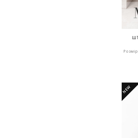
ШТ
Розмір
NEW