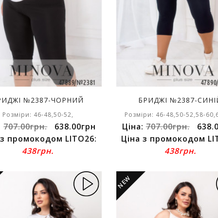
РИДЖІ №2387-ЧОРНИЙ
БРИДЖІ №2387-СИНІ
Розміри: 46-48,50-52,
Розміри: 46-48,50-52,58-60,
:
707.00грн.
638.00грн
Ціна:
707.00грн.
638.
 з промокодом LITO26:
Ціна з промокодом LI
438грн.
438грн.
NEW