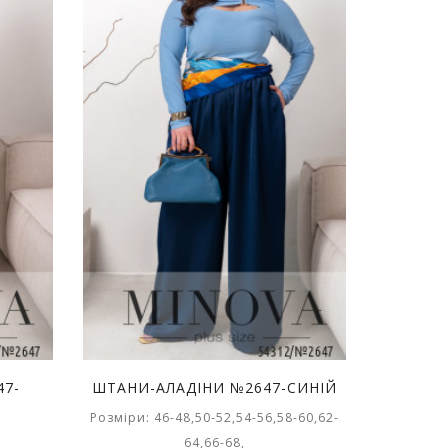
47-
ШТАНИ-АЛАДІНИ №2647-СИНІЙ
Розміри: 46-48,50-52,54-56,58-60,62-
64,66-68,