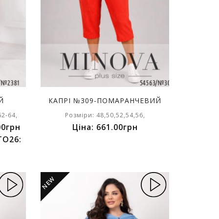
Й
КАПРІ №309-ПОМАРАНЧЕВИЙ
62-64,
Розміри: 48,50,52,54,56,
00грн
Ціна: 661.00грн
TO26:
NEW