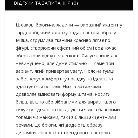
ВІДГУКИ ТА ЗАПИТАННЯ (0)
Шовкові брюки-алладини — виразний акцент у
гардеробі, який одразу задає настрій образу.
М’яка, струмлива тканина красиво лягає по
фігурі, створюючи ефектний об’єм і водночас
зберігаючи відчуття легкості. Силует виглядає
невимушено, але дуже стильно — саме той
варіант, який привертає увагу. Пояс на гумці
забезпечує комфортну посадку та ідеально
адаптується по талії. Низ із затяжками
дозволяє змінювати форму штанів: носити
більш вільно або зібраними для виразнішого
силуету. Ідеально поєднуються як із базовими
топами чи майками, так і з більш акцентними
речами. Це брюки, які додають образу
динаміки, легкості та трендового настрою.