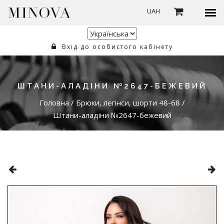
UAH
Вхід до особистого кабінету
ШТАНИ-АЛАДІНИ №2647-БЕЖЕВИЙ
Головна
/
Брюки, легінси, шорти 48-68
/
Штани-аладіни №2647-бежевий