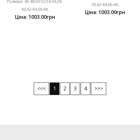
Розміри: 46-48,50-52,54-56,58-
60,62-64,66-68,
60,62-64,66-68,
Ціна: 1003.00грн
Ціна: 1003.00грн
<<<
1
2
3
4
>>>