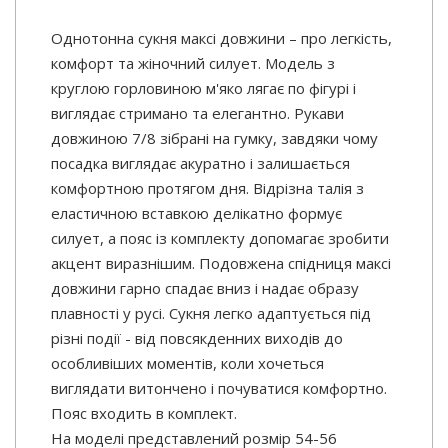
Однотонна сукня максі довжини – про легкість,
комфорт та жіночний силует. Модель з
круглою горловиною м'яко лягає по фігурі і
виглядає стримано та елегантно. Рукави
довжиною 7/8 зібрані на гумку, завдяки чому
посадка виглядає акуратно і залишається
комфортною протягом дня. Відрізна талія з
еластичною вставкою делікатно формує
силует, а пояс із комплекту допомагає зробити
акцент виразнішим. Подовжена спідниця максі
довжини гарно спадає вниз і надає образу
плавності у русі. Сукня легко адаптується під
різні події - від повсякденних виходів до
особливіших моментів, коли хочеться
виглядати витончено і почуватися комфортно.
Пояс входить в комплект.
На моделі представлений розмір 54-56