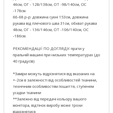
46см, ОГ - 128/138см, ОТ -98/140см, OC
-178см.
66-68 р-р: довжина сукні 153см, довжина
рукава від плечового шва 31см, обхват рукава
48см, ОГ - 136/146см, ОТ -106/140см, OC
-186см.
РЕКОМЕНДАЦІЇ ПО ДОГЛЯДУ: прати у
пральній машині при низьких температурах (до
40 градусів)
*Заміри можуть відрізнятися від вказаних на
+-2см в залежності від особливостей тканини,
технічним особливостям пошиття, ступенем
усадки тканини
**Залежно від передачі кольору вашого
монітора, відтінок виробу може трохи
відрізнятися