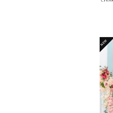
СУКН
NEW