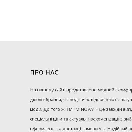
ПРО НАС
На нашому сайті представлено модний і комфор
ділові вбрання, які водночас відповідають акт
моди. До того ж ТМ "MINOVA" – це завжди вигід
спеціальні ціни та актуальні рекомендації з ви
оформленні та доставці замовлень. Надійний п