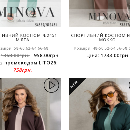
ТИВНИЙ КОСТЮМ №2451-
СПОРТИВНИЙ КОСТЮМ №
М'ЯТА
МОККО
зміри: 58-60,62-64,66-68,
Розміри: 48-50,52-54,56-58,
:
1368.00грн.
958.00грн
Ціна: 1733.00грн
 з промокодом LITO26:
758грн.
NEW