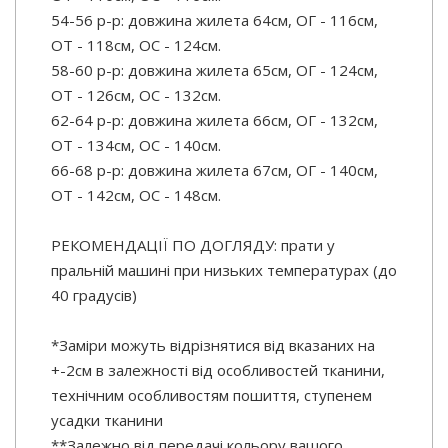
54-56 р-р: довжина жилета 64см, ОГ - 116см,
ОТ - 118см, ОС - 124см.
58-60 р-р: довжина жилета 65см, ОГ - 124см,
ОТ - 126см, ОС - 132см.
62-64 р-р: довжина жилета 66см, ОГ - 132см,
ОТ - 134см, ОС - 140см.
66-68 р-р: довжина жилета 67см, ОГ - 140см,
ОТ - 142см, ОС - 148см.
РЕКОМЕНДАЦІЇ ПО ДОГЛЯДУ: прати у
пральній машині при низьких температурах (до
40 градусів)
*Заміри можуть відрізнятися від вказаних на
+-2см в залежності від особливостей тканини,
технічним особливостям пошиття, ступенем
усадки тканини
**Залежно від передачі кольору вашого