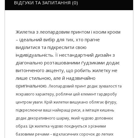
ВІДГУКИ ТА ЗАПИТАННЯ (0)
Жилетка з леопардовим принтом і косим кроєм
– ідеальний вибір для тих, хто прагне
виділитися та підкреслити свою
індивідуальність. Її нестандартний дизайн з
діагонально розташованими ґудзиками додає
витонченого акценту, що робить жилетку не
лише стильною, але й надзвичайно
оригінальною.
Леопардовий принт додає зухвалості та
яскравого характеру, роблячи цей елемент гардеробу
центром уваги. Крій жилетки вишукано облягає фігуру,
підкреслюючи ваші найкращі риси, а імітація кишень
додає декоративного шарму, який чудово доповнює
образ.
Ця жилетка чудово поєднується з різними
базовими речами – від класичних сорочок до легких