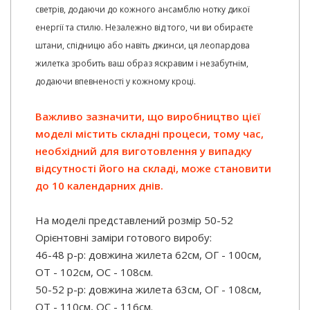
светрів, додаючи до кожного ансамблю нотку дикої
енергії та стилю. Незалежно від того, чи ви обираєте
штани, спідницю або навіть джинси, ця леопардова
жилетка зробить ваш образ яскравим і незабутнім,
додаючи впевненості у кожному кроці.
Важливо зазначити, що виробництво цієї
моделі містить складні процеси, тому час,
необхідний для виготовлення у випадку
відсутності його на складі, може становити
до 10 календарних днів.
На моделі представлений розмір 50-52
Орієнтовні заміри готового виробу:
46-48 р-р: довжина жилета 62см, ОГ - 100см,
ОТ - 102см, ОС - 108см.
50-52 р-р: довжина жилета 63см, ОГ - 108см,
ОТ - 110см, ОС - 116см.