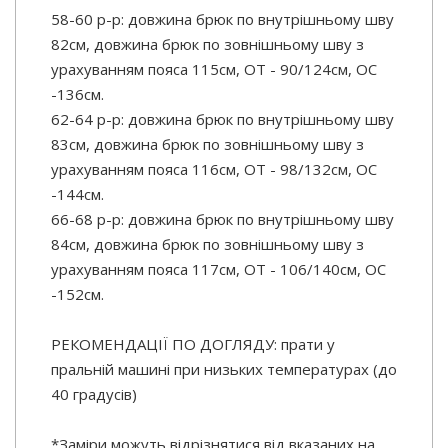
58-60 р-р: довжина брюк по внутрішньому шву
82см, довжина брюк по зовнішньому шву з
урахуванням пояса 115см, ОТ - 90/124см, OC
-136см.
62-64 р-р: довжина брюк по внутрішньому шву
83см, довжина брюк по зовнішньому шву з
урахуванням пояса 116см, ОТ - 98/132см, OC
-144см.
66-68 р-р: довжина брюк по внутрішньому шву
84см, довжина брюк по зовнішньому шву з
урахуванням пояса 117см, ОТ - 106/140см, OC
-152см.
РЕКОМЕНДАЦІЇ ПО ДОГЛЯДУ: прати у
пральній машині при низьких температурах (до
40 градусів)
*Заміри можуть відрізнятися від вказаних на