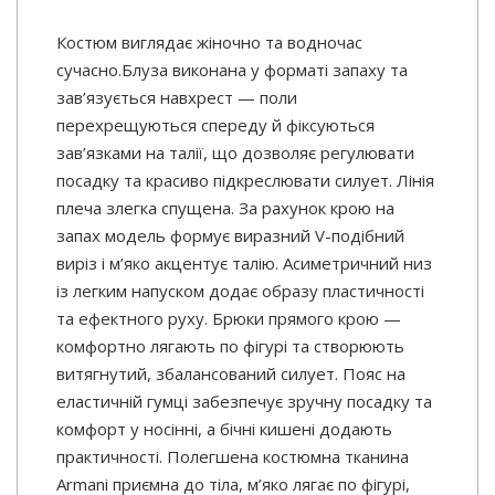
Костюм виглядає жіночно та водночас
сучасно.Блуза виконана у форматі запаху та
зав’язується навхрест — поли
перехрещуються спереду й фіксуються
зав’язками на талії, що дозволяє регулювати
посадку та красиво підкреслювати силует. Лінія
плеча злегка спущена. За рахунок крою на
запах модель формує виразний V-подібний
виріз і м’яко акцентує талію. Асиметричний низ
із легким напуском додає образу пластичності
та ефектного руху. Брюки прямого крою —
комфортно лягають по фігурі та створюють
витягнутий, збалансований силует. Пояс на
еластичній гумці забезпечує зручну посадку та
комфорт у носінні, а бічні кишені додають
практичності. Полегшена костюмна тканина
Armani приємна до тіла, м’яко лягає по фігурі,