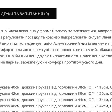
ІДГУКИ ТА ЗАПИТАННЯ (0)
асно.Блуза виконана у форматі запаху та зав’язується навхр
яє регулювати посадку та красиво підкреслювати силует. Лінія
виріз і м’яко акцентує талію. Асиметричний низ із легким на
фортно лягають по фігурі та створюють витягнутий, збаланс
сінні, а бічні кишені додають практичності. Полегшена костю
та не парить, забезпечуючи комфорт протягом усього дня.
укава 40см, довжина рукава від горловини 38см, ОГ - 118см, О
укава 42см, довжина рукава від горловини 39см, ОГ - 126см, О
укава 40см, довжина рукава від горловини 44см, ОГ - 134см, О
укава 46см, довжина рукава від горловини 41см, ОГ - 142см, О