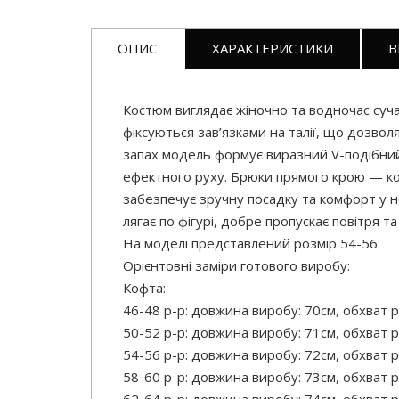
ОПИС
ХАРАКТЕРИСТИКИ
В
Костюм виглядає жіночно та водночас суч
фіксуються зав’язками на талії, що дозвол
запах модель формує виразний V-подібний 
ефектного руху. Брюки прямого крою — ком
забезпечує зручну посадку та комфорт у но
лягає по фігурі, добре пропускає повітря 
На моделі представлений розмір 54-56
Орієнтовні заміри готового виробу:
Кофта:
46-48 р-р: довжина виробу: 70см, обхват р
50-52 р-р: довжина виробу: 71см, обхват р
54-56 р-р: довжина виробу: 72см, обхват р
58-60 р-р: довжина виробу: 73см, обхват р