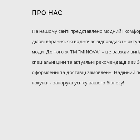
ПРО НАС
На нашому сайті представлено модний і комфор
ділові вбрання, які водночас відповідають акт
моди. До того ж ТМ "MINOVA" – це завжди вигід
спеціальні ціни та актуальні рекомендації з ви
оформленні та доставці замовлень. Надійний п
покупці - запорука успіху вашого бізнесу!