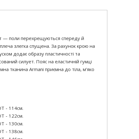
ест — поли перехрещуються спереду й
 плеча злегка спущена. За рахунок крою на
пуском додає образу пластичності та
ований силует. Пояс на еластичній гумці
мна тканина Armani приємна до тіла, м’яко
Т - 114см.
Т - 122см.
Т - 130см.
Т - 138см.