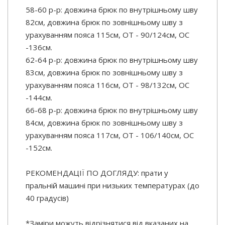
58-60 р-р: довжина брюк по внутрішньому шву
82см, довжина брюк по зовнішньому шву з
урахуванням пояса 115см, ОТ - 90/124см, OC
-136см.
62-64 р-р: довжина брюк по внутрішньому шву
83см, довжина брюк по зовнішньому шву з
урахуванням пояса 116см, ОТ - 98/132см, OC
-144см.
66-68 р-р: довжина брюк по внутрішньому шву
84см, довжина брюк по зовнішньому шву з
урахуванням пояса 117см, ОТ - 106/140см, OC
-152см.
РЕКОМЕНДАЦІЇ ПО ДОГЛЯДУ: прати у
пральній машині при низьких температурах (до
40 градусів)
*Заміри можуть відрізнятися від вказаних на