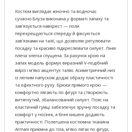
Костюм виглядає жіночно та водночас
сучасно.Блуза виконана у форматі запаху та
зав’язується навхрест — поли
перехрещуються спереду й фіксуються
зав’язками на талії, що дозволяє регулювати
посадку та красиво підкреслювати силует. Лінія
плеча злегка спущена. За рахунок крою на
запах модель формує виразний V-подібний
виріз і м’яко акцентує талію. Асиметричний низ
із легким напуском додає образу пластичності
та ефектного руху. Брюки прямого крою —
комфортно лягають по фігурі та створюють
витягнутий, збалансований силует. Пояс на
еластичній гумці забезпечує зручну посадку та
комфорт у носінні, а бічні кишені додають
практичності. Полегшена костюмна тканина
Armani приємна до тіла, м’яко лягає по фігурі,