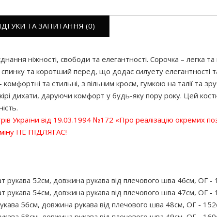
ІДГУКИ ТА ЗАПИТАННЯ (0)
днання ніжності, свободи та елегантності. Сорочка – легка та
инку та коротший перед, що додає силуету елегантності та ле
комфортні та стильні, з вільним кроєм, гумкою на талії та з
ірі дихати, даруючи комфорт у будь-яку пору року. Цей костю
ність.
стрів України від 19.03.1994 №172 «Про реалізацію окремих по
бміну НЕ ПІДЛЯГАЄ!
т рукава 52см, довжина рукава від плечового шва 46см, ОГ - 1
т рукава 54см, довжина рукава від плечового шва 47см, ОГ - 1
укава 56см, довжина рукава від плечового шва 48см, ОГ - 152с
укава 58см, довжина рукава від плечового шва 49см, ОГ - 160с