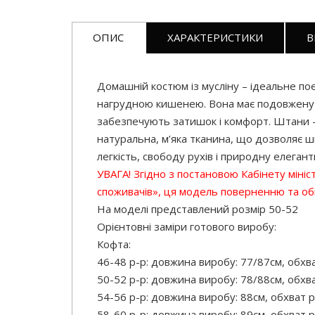
ОПИС
ХАРАКТЕРИСТИКИ
В
Домашній костюм із мусліну – ідеальне поє
нагрудною кишенею. Вона має подовжену сп
забезпечують затишок і комфорт. Штани – 
натуральна, м’яка тканина, що дозволяє шк
легкість, свободу рухів і природну елегант
УВАГА! Згідно з постановою Кабінету міні
споживачів», ця модель поверненню та о
На моделі представлений розмір 50-52
Орієнтовні заміри готового виробу:
Кофта:
46-48 р-р: довжина виробу: 77/87см, обхва
50-52 р-р: довжина виробу: 78/88см, обхва
54-56 р-р: довжина виробу: 88см, обхват р
58-60 р-р: довжина виробу: 89см, обхват р