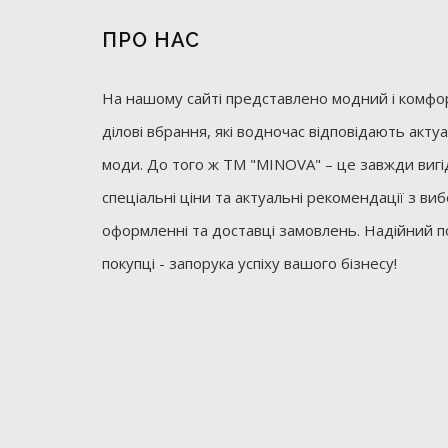
ПРО НАС
На нашому сайті представлено модний і комфор
ділові вбрання, які водночас відповідають акт
моди. До того ж ТМ "MINOVA" – це завжди вигід
спеціальні ціни та актуальні рекомендації з ви
оформленні та доставці замовлень. Надійний п
покупці - запорука успіху вашого бізнесу!