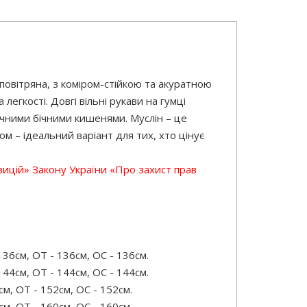
 повітряна, з коміром-стійкою та акуратною
гкості. Довгі вільні рукави на гумці
ручними бічними кишенями. Муслін – це
м – ідеальний варіант для тих, хто цінує
зицій» Закону України «Про захист прав
36см, ОТ - 136см, OC - 136см.
44см, ОТ - 144см, OC - 144см.
м, ОТ - 152см, OC - 152см.
м, ОТ - 160см, OC - 160см.