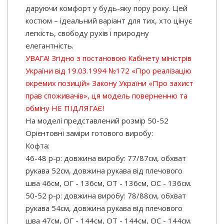
даруючи комфорт у будь-яку пору року. Цей
костюм – ідеальний варіант для тих, хто цінує
легкість, свободу рухів і природну
елегантність.
УВАГА! Згідно з постановою Кабінету міністрів
України від 19.03.1994 №172 «Про реалізацію
окремих позицій» Закону України «Про захист
прав споживачів», ця модель поверненню та
обміну НЕ ПІДЛЯГАЄ!
На моделі представлений розмір 50-52
Орієнтовні заміри готового виробу:
Кофта:
46-48 р-р: довжина виробу: 77/87см, обхват
рукава 52см, довжина рукава від плечового
шва 46см, ОГ - 136см, ОТ - 136см, OC - 136см.
50-52 р-р: довжина виробу: 78/88см, обхват
рукава 54см, довжина рукава від плечового
шва 47см, ОГ - 144см, ОТ - 144см, OC - 144см.