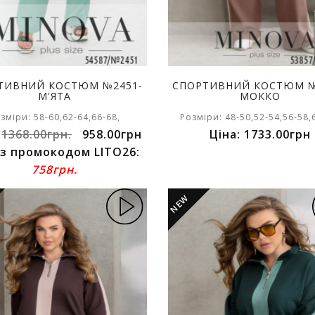
ТИВНИЙ КОСТЮМ №2451-
СПОРТИВНИЙ КОСТЮМ №
М'ЯТА
МОККО
зміри: 58-60,62-64,66-68,
Розміри: 48-50,52-54,56-58,
:
1368.00грн.
958.00грн
Ціна: 1733.00грн
 з промокодом LITO26:
758грн.
NEW